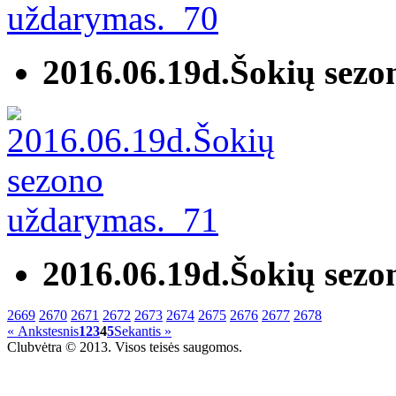
2016.06.19d.Šokių sez
2016.06.19d.Šokių sez
2669
2670
2671
2672
2673
2674
2675
2676
2677
2678
« Ankstesnis
1
2
3
4
5
Sekantis »
Clubvėtra © 2013. Visos teisės saugomos.