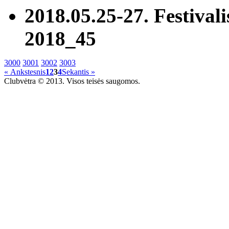
2018.05.25-27. Festivali
2018_45
3000
3001
3002
3003
« Ankstesnis
1
2
3
4
Sekantis »
Clubvėtra © 2013. Visos teisės saugomos.