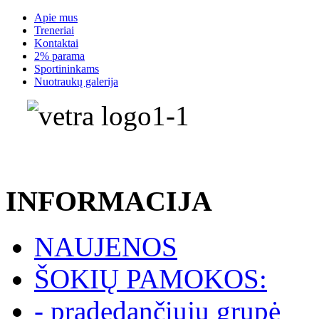
Apie mus
Treneriai
Kontaktai
2% parama
Sportininkams
Nuotraukų galerija
INFORMACIJA
NAUJENOS
ŠOKIŲ PAMOKOS:
- pradedančiųjų grupė