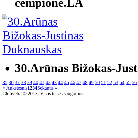
čempione.LA
30.Arūnas Bižokas-Jus
35
36
37
38
39
40
41
42
43
44
45
46
47
48
49
50
51
52
53
54
55
56
« Ankstesnis
1
2
3
4
Sekantis »
Clubvėtra © 2013. Visos teisės saugomos.